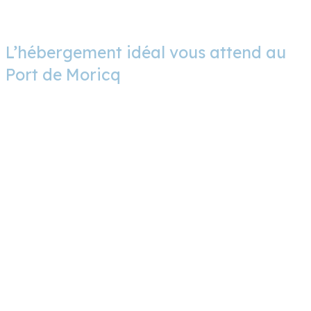
L’hébergement idéal vous attend au
Port de Moricq
Choisissez le séjour qui vous ressemble
Quelles que soient vos envies et votre
budget, le camping du Port de Moricq
vous propose différents types
d’hébergements. Des locations de