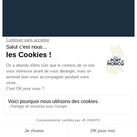
+33 (0)2 51 28 95 21
info@campingdemoricq.com
13 Route du Port de Moricq, 85750
ANGLES
Vendée / Pays-de-la-Loire / France