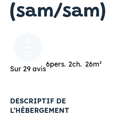
(sam/sam)
9
10
6pers.
2ch.
26m²
Sur 29 avis
DESCRIPTIF DE
L’HÉBERGEMENT