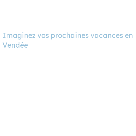
Imaginez vos prochaines vacances en
Vendée
Visitez le Camping
Le Port de Moricq
en vidéo