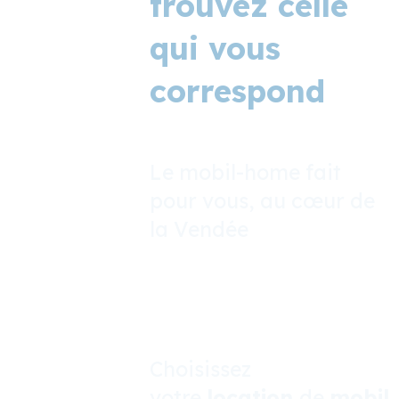
trouvez celle
qui vous
correspond
Le mobil-home fait
pour vous, au cœur de
la Vendée
Choisissez
votre
location
de
mobil